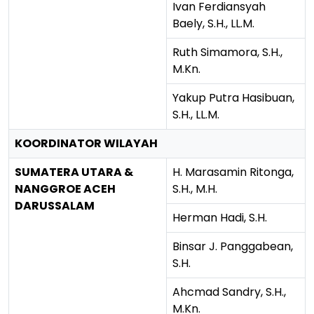
Ivan Ferdiansyah
Baely, S.H., LL.M.
Ruth Simamora, S.H.,
M.Kn.
Yakup Putra Hasibuan,
S.H., LL.M.
KOORDINATOR WILAYAH
SUMATERA UTARA &
H. Marasamin Ritonga,
NANGGROE ACEH
S.H., M.H.
DARUSSALAM
Herman Hadi, S.H.
Binsar J. Panggabean,
S.H.
Ahcmad Sandry, S.H.,
M.Kn.