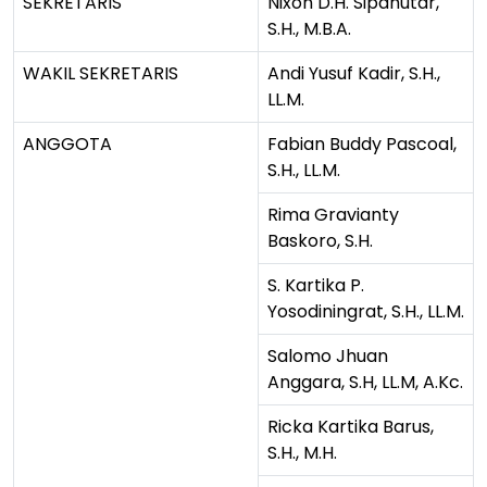
SEKRETARIS
Nixon D.H. Sipahutar,
S.H., M.B.A.
WAKIL SEKRETARIS
Andi Yusuf Kadir, S.H.,
LL.M.
ANGGOTA
Fabian Buddy Pascoal,
S.H., LL.M.
Rima Gravianty
Baskoro, S.H.
S. Kartika P.
Yosodiningrat, S.H., LL.M.
Salomo Jhuan
Anggara, S.H, LL.M, A.Kc.
Ricka Kartika Barus,
S.H., M.H.