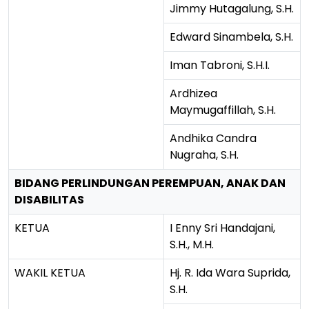
Jimmy Hutagalung, S.H.
Edward Sinambela, S.H.
Iman Tabroni, S.H.I.
Ardhizea
Maymugaffillah, S.H.
Andhika Candra
Nugraha, S.H.
BIDANG PERLINDUNGAN PEREMPUAN, ANAK DAN
DISABILITAS
KETUA
I Enny Sri Handajani,
S.H., M.H.
WAKIL KETUA
Hj. R. Ida Wara Suprida,
S.H.