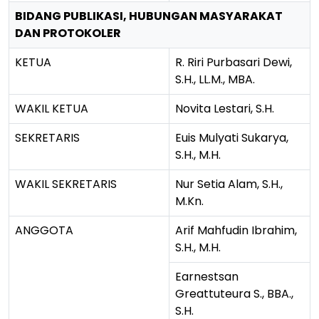
BIDANG PUBLIKASI, HUBUNGAN MASYARAKAT
DAN PROTOKOLER
KETUA
R. Riri Purbasari Dewi,
S.H., LL.M., MBA.
WAKIL KETUA
Novita Lestari, S.H.
SEKRETARIS
Euis Mulyati Sukarya,
S.H., M.H.
WAKIL SEKRETARIS
Nur Setia Alam, S.H.,
M.Kn.
ANGGOTA
Arif Mahfudin Ibrahim,
S.H., M.H.
Earnestsan
Greattuteura S., BBA.,
S.H.