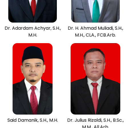
Dr. Adardam Achyar, S.H.,
Dr. H. Ahmad Muliadi, S.H.,
M.H.
M.H., CLA., FCB.Arb.
Said Damanik, S.H., M.H.
Dr. Julius Rizaldi, S.H., B.Sc.,
M.M., All.Arb.