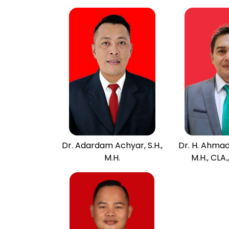
Dr. Adardam Achyar, S.H.,
Dr. H. Ahmad 
M.H.
M.H., CLA.