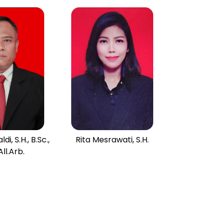
ldi, S.H., B.Sc.,
Rita Mesrawati, S.H.
All.Arb.