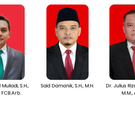
Muliadi, S.H.,
Said Damanik, S.H., M.H.
Dr. Julius Riza
, FCB.Arb.
M.M., 