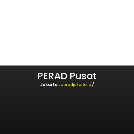
PERAD Pusat
Jakarta :
peradjakarta.id
/